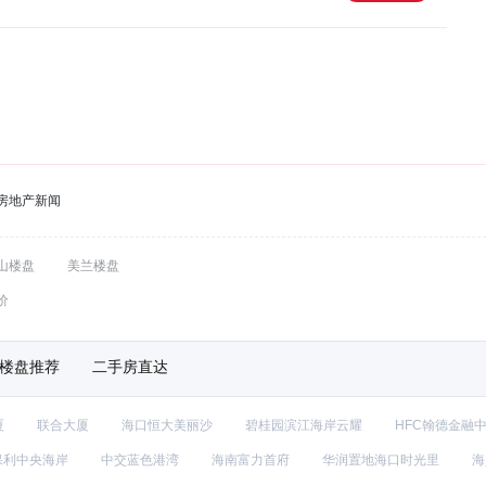
房地产新闻
山楼盘
美兰楼盘
价
楼盘推荐
二手房直达
厦
联合大厦
海口恒大美丽沙
碧桂园滨江海岸云耀
HFC翰德金融
保利中央海岸
中交蓝色港湾
海南富力首府
华润置地海口时光里
海