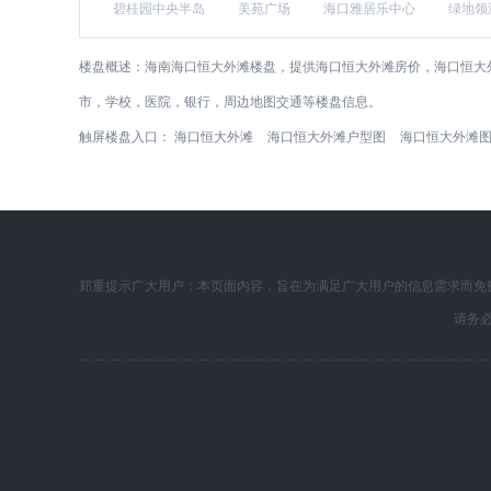
碧桂园中央半岛
美苑广场
海口雅居乐中心
绿地领
楼盘概述：
海南海口恒大外滩楼盘，提供海口恒大外滩房价，海口恒大
市，学校，医院，银行，周边地图交通等楼盘信息。
触屏楼盘入口：
海口恒大外滩
海口恒大外滩户型图
海口恒大外滩
郑重提示广大用户：本页面内容，旨在为满足广大用户的信息需求而免
请务