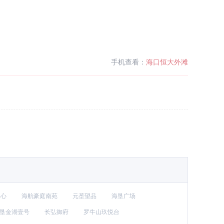
手机查看：
海口恒大外滩
中心
海航豪庭南苑
元垄望品
海垦广场
垦金湖壹号
长弘御府
罗牛山玖悦台