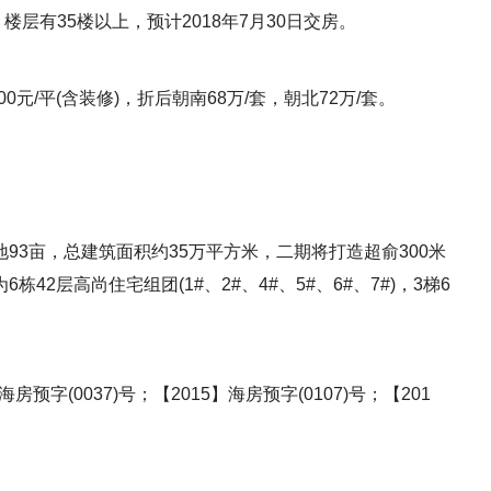
，楼层有35楼以上，预计2018年7月30日交房。
0元/平(含装修)，折后朝南68万/套，朝北72万/套。
93亩，总建筑面积约35万平方米，二期将打造超俞300米
2层高尚住宅组团(1#、2#、4#、5#、6#、7#)，3梯6
房预字(0037)号；【2015】海房预字(0107)号；【201