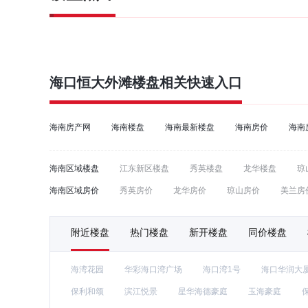
海口恒大外滩
楼盘相关快速入口
海南房产网
海南楼盘
海南最新楼盘
海南房价
海南
海南区域楼盘
江东新区楼盘
秀英楼盘
龙华楼盘
琼
海南区域房价
秀英房价
龙华房价
琼山房价
美兰房
附近楼盘
热门楼盘
新开楼盘
同价楼盘
海湾花园
华彩海口湾广场
海口湾1号
海口华润大
保利和颂
滨江悦景
星华海德豪庭
玉海豪庭