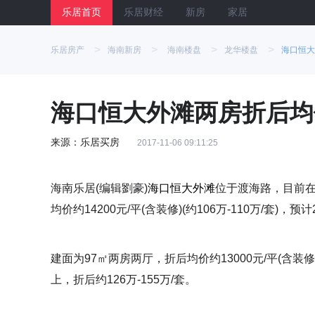
乐居首页
乐居财经
新房
家居
>
>
>
>
乐居房产
海南新房
海南楼盘
龙华楼盘
海口恒大
海口恒大外滩两房折后均价约
来源：乐居买房
2017-11-06 09:11:25
海南乐居(编辑劉豪)
海口恒大外滩
位于渡海路，目前在
均价约14200元/平(含装修)(约106万-110万/套)，预
建面为97㎡两房两厅，折后均价约13000元/平(含装
上，折后约126万-155万/套。