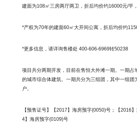
建面为108㎡三房两厅两卫，折后均价约16000元/平
*产权为70年的建面60㎡大开间公寓，折后均价约1150
*更多信息，请详询售楼处 400-606-6969转50238
项目共分两期开发，目前在售恒大外滩一期。一期占地
的城市综合体建筑。一期共分为三组团，其中一组团为6栋4
户。
【预售证号】【2017】海房预字(0050)号；【2016】海
4】海房预字(0109)号