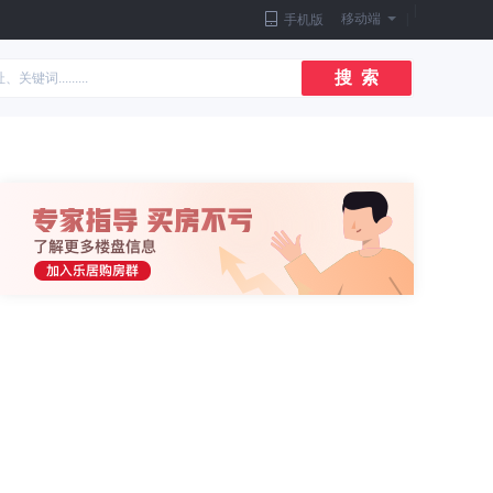
|
移动端
|
手机版
搜 索