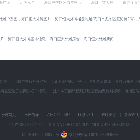
海广场
龙湖光年
海口中交国际自贸中心
海口世贸大厦
東方洋壹
外滩户型图，海口恒大外滩图片，海口恒大外滩楼盘地址(海口市龙华区渡海路2号)
图片
海口恒大外滩基本信息
海口恒大外滩房价
海口恒大外滩新闻
费提供，并非广告服务性信息。页面所载内容，仅供用户参考和借鉴，最终以开发商
必慎重查验开发商的证件信息。（注：本页面所提到房屋面积如无特别标示，均指建筑
乐居首页
|
乐居简介
|
ABOUT LEJU
|
联系我们
|
诚聘英才
|
版权声明
COPYRIGHT © 1996-2019 SINA CORPORATION, All RIGHTS RESERVED
京ICP证B2-20180524号
京公网安备 11010502039463号