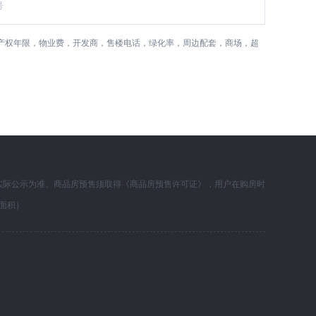
号
，产权年限，物业费，开发商，售楼电话，绿化率，周边配套，商场，超
实际公示为准。商品房预售须取得《商品房预售许可证》，用户在购房时
面积）