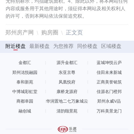
无特别标示，均指建筑面积。4、除此以外，将本网站任何
内容或服务用于其他用途时，须征得本网站及相关权利人
的许可，否则本网站依法保留追究权。
郑州房产网
购房圈
正文页
附近楼盘
最新楼盘
为您推荐
同价楼盘
区域楼盘
金都汇
源升金都汇
蓝城坤悦云庐
郑州洺悦融园
东亚京尊
佳田未来新城
泰和新苑
凤凰悦府
正商美誉铭筑
中博城彩虹堂
康桥龙源府
佳源名门橙邦
商都阜园
华润置地二七万象城云
郑州永威V品
玺
融创城
清韵颐景苑
万科美景龙门