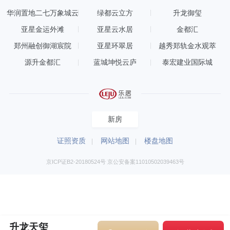
华润置地二七万象城云
绿都云立方
升龙御玺
玺
亚星金运外滩
亚星云水居
金都汇
郑州融创御湖宸院
亚星环翠居
越秀郑轨金水观萃
源升金都汇
蓝城坤悦云庐
泰宏建业国际城
新房
证照资质
网站地图
楼盘地图
京ICP证B2-20180524号 京公安备案11010502039463号
升龙天玺