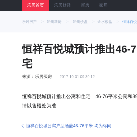
乐居首页
乐居财经
新房
家居
>
>
>
>
乐居房产
郑州新房
郑州楼盘
金水楼盘
恒祥百悦
恒祥百悦城预计推出46-7
宅
来源：乐居买房
2017-10-31 09:39:12
恒祥百悦城
预计推出公寓和住宅，46-76平米公寓和
情以售楼处为准
恒祥百悦城公寓户型涵盖46-76平米 均为标间