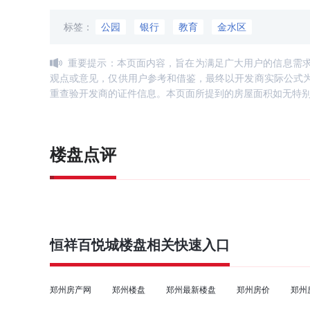
标签：
公园
银行
教育
金水区
重要提示：本页面内容，旨在为满足广大用户的信息需
观点或意见，仅供用户参考和借鉴，最终以开发商实际公式
重查验开发商的证件信息。本页面所提到的房屋面积如无特
楼盘点评
恒祥百悦城
楼盘相关快速入口
郑州房产网
郑州楼盘
郑州最新楼盘
郑州房价
郑州