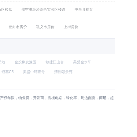
新区楼盘
航空港经济综合实验区楼盘
中牟县楼盘
登封市房价
巩义市房价
上街房价
天地
金投豫发豫园
敏捷江山誉
美盛金水印
银基C5
美盛中环壹号
清韵颐景苑
，产权年限，物业费，开发商，售楼电话，绿化率，周边配套，商场，超