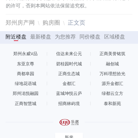
的许可，否则本网站依法保留追究权。
郑州房产网
购房圈
正文页
附近楼盘
最新楼盘
为您推荐
同价楼盘
区域楼盘
郑州永威V品
信达未来公元
正商美誉铭筑
东亚京尊
碧桂园时代城
融创城
商都阜园
正商生态城
万科理想拾光
绿地花语城
金都汇
源升金都汇
郑州洺悦融园
蓝城坤悦云庐
绿都云立方
正商智慧城
招商林屿境
泰和新苑
新房