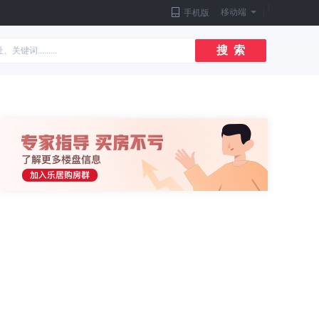
|
移动端
|
手机版
搜 索