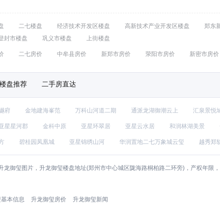
盘
二七楼盘
经济技术开发区楼盘
高新技术产业开发区楼盘
郑东
登封市楼盘
巩义市楼盘
上街楼盘
价
二七房价
中牟县房价
新郑市房价
荥阳市房价
新密市房价
楼盘推荐
二手房直达
樾府
金地建海峯范
万科山河道二期
通派龙湖御潮云上
汇泉景悦
亚星星河郡
金科中原
亚星环翠居
亚星云水居
和润林湖美景
方
碧桂园凤凰城
亚星锦绣山河
华润置地二七万象城云玺
越秀郑
升龙御玺图片，升龙御玺楼盘地址(郑州市中心城区陇海路桐柏路二环旁)，产权年限
玺基本信息
升龙御玺房价
升龙御玺新闻