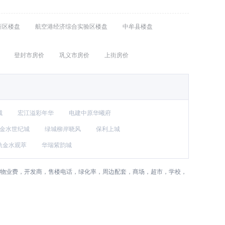
新区楼盘
航空港经济综合实验区楼盘
中牟县楼盘
登封市房价
巩义市房价
上街房价
城
宏江溢彩年华
电建中原华曦府
金水世纪城
绿城柳岸晓风
保利上城
轨金水观萃
华瑞紫韵城
，物业费，开发商，售楼电话，绿化率，周边配套，商场，超市，学校，