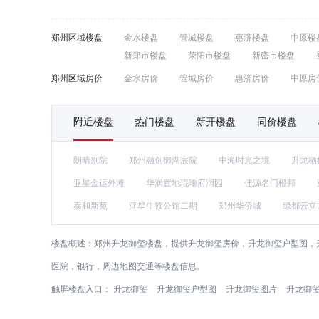
郑州区域楼盘
金水楼盘
管城楼盘
惠济楼盘
中原楼
新郑市楼盘
荥阳市楼盘
新密市楼盘
郑州区域房价
金水房价
管城房价
惠济房价
中原房
附近楼盘
热门楼盘
新开楼盘
同价楼盘
朗晴别院
郑州融创御湖宸院
中海时光之境
升龙栖
亚星金运外滩
华润置地琨瑜府润园
佳源名门橙邦
泰和新苑
亚星牛顿公馆二期
郑州华侨城
绿都云立
楼盘概述：
郑州升龙御玺楼盘，提供升龙御玺房价，升龙御玺户型图，
医院，银行，周边地图交通等楼盘信息。
触屏楼盘入口：
升龙御玺
升龙御玺户型图
升龙御玺图片
升龙御