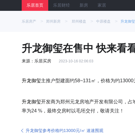
乐居首页
乐居财经
新房
家居
>
>
>
>
乐居房产
郑州新房
郑州楼盘
中原楼盘
升龙御玺
升龙御玺在售中 快来看
来源：乐居买房
2023-10-16 02:06:03
升龙御玺
主推户型建面约58~131㎡，价格为约130
升龙御玺
开发商为郑州元龙房地产开发有限公司，占地面积
率为24 %，最终交房时以毛坯交付，敬请关注！
升龙御玺参考价格约13000元/㎡ 速速围观