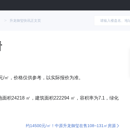
>
升龙御玺快讯正文页
看
00元/㎡，价格仅供参考，以实际报价为准。
24218 ㎡，建筑面积222294 ㎡，容积率为7.1，绿化
约14500元/㎡！中原升龙御玺在售108~131㎡房源