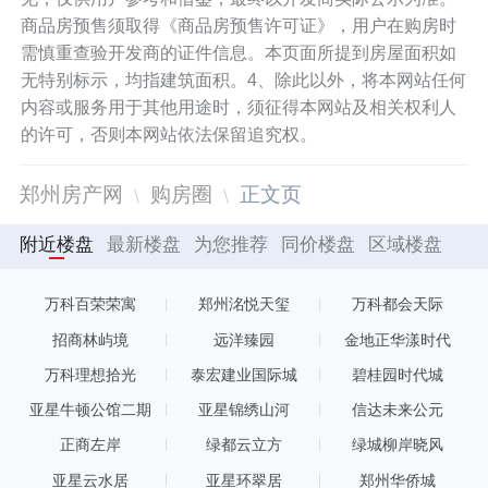
商品房预售须取得《商品房预售许可证》，用户在购房时
需慎重查验开发商的证件信息。本页面所提到房屋面积如
无特别标示，均指建筑面积。4、除此以外，将本网站任何
内容或服务用于其他用途时，须征得本网站及相关权利人
的许可，否则本网站依法保留追究权。
郑州房产网
购房圈
正文页
附近楼盘
最新楼盘
为您推荐
同价楼盘
区域楼盘
万科百荣荣寓
郑州洺悦天玺
万科都会天际
招商林屿境
远洋臻园
金地正华漾时代
万科理想拾光
泰宏建业国际城
碧桂园时代城
亚星牛顿公馆二期
亚星锦绣山河
信达未来公元
正商左岸
绿都云立方
绿城柳岸晓风
亚星云水居
亚星环翠居
郑州华侨城