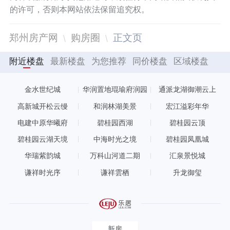
的许可，否则本网站依法保留追究权。
郑州房产网
购房圈
正文页
附近楼盘
最新楼盘
为您推荐
同价楼盘
区域楼盘
金水世纪城
华润置地琨瑜府润园
通派龙湖御潮云上
高新城开松云缦
和润林湖美景
宏江溢彩年华
电建中原华曦府
碧桂园西湖
碧桂园云顶
碧桂园云湖天境
中海时光之境
碧桂园凤凰城
华瑞紫韵城
万科山河道二期
汇泉景悦城
谦祥时光序
谦祥雲栖
升龙御玺
新房