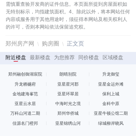
需慎重查验开发商的证件信息。本页面所提到房屋面积如
无特别标示，均指建筑面积。4、除此以外，将本网站任何
内容或服务用于其他用途时，须征得本网站及相关权利人
的许可，否则本网站依法保留追究权。
郑州房产网
购房圈
正文页
附近楼盘
最新楼盘
为您推荐
同价楼盘
区域楼盘
郑州融创御湖宸院
朗晴别院
升龙御玺
升龙栖樾府
亚星星河郡
亚星金运外滩
金地建海峯范
亚星环翠居
保利上城
亚星云水居
中海时光之境
金科中原
万科山河道二期
郑州华侨城
亚星牛顿公馆二期
佳源名门橙邦
亚星锦绣山河
绿城柳岸晓风