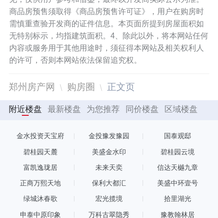
商品房预售须取得《商品房预售许可证》，用户在购房时
需慎重查验开发商的证件信息。本页面所提到房屋面积如
无特别标示，均指建筑面积。4、除此以外，将本网站任何
内容或服务用于其他用途时，须征得本网站及相关权利人
的许可，否则本网站依法保留追究权。
郑州房产网
购房圈
正文页
附近楼盘
最新楼盘
为您推荐
同价楼盘
区域楼盘
金水投资天宝府
金投豫发豫园
国泰观邸
碧桂园天麓
美盛金水印
碧桂园云境
富凯逸珑居
未来天奕
信达天樾九章
正商万熙天地
保利大都汇
美盛中环壹号
绿城沐春歌
宏光揽境
拾里湖光
申泰中原印象
万科古翠隐秀
豫教翰林居