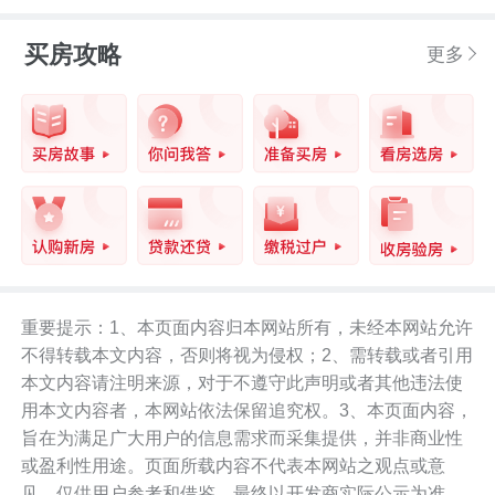
买房攻略
更多
重要提示：1、本页面内容归本网站所有，未经本网站允许
不得转载本文内容，否则将视为侵权；2、需转载或者引用
本文内容请注明来源，对于不遵守此声明或者其他违法使
用本文内容者，本网站依法保留追究权。3、本页面内容，
旨在为满足广大用户的信息需求而采集提供，并非商业性
或盈利性用途。页面所载内容不代表本网站之观点或意
见，仅供用户参考和借鉴，最终以开发商实际公示为准。