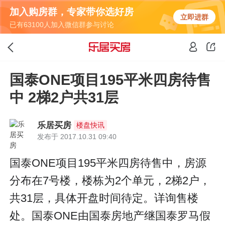
加入购房群，专家带你选好房
立即进群
已有63100人加入微信群参与讨论
国泰ONE项目195平米四房待售
中 2梯2户共31层
乐居买房
楼盘快讯
发布于 2017.10.31 09:40
国泰ONE项目195平米四房待售中，房源
分布在7号楼，楼栋为2个单元，2梯2户，
共31层，具体开盘时间待定。详询售楼
处。国泰ONE由国泰房地产继国泰罗马假