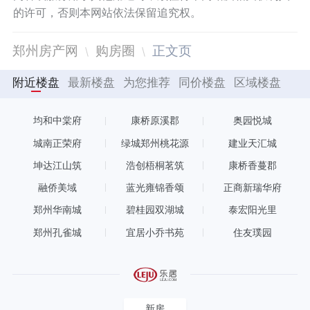
的许可，否则本网站依法保留追究权。
郑州房产网
购房圈
正文页
附近楼盘
最新楼盘
为您推荐
同价楼盘
区域楼盘
均和中棠府
康桥原溪郡
奥园悦城
城南正荣府
绿城郑州桃花源
建业天汇城
坤达江山筑
浩创梧桐茗筑
康桥香蔓郡
融侨美域
蓝光雍锦香颂
正商新瑞华府
郑州华南城
碧桂园双湖城
泰宏阳光里
郑州孔雀城
宜居小乔书苑
住友璞园
新房