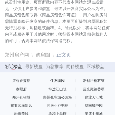
或盈利性用途。页面所载内容不代表本网站之观点或意
见，仅供用户参考和借鉴，最终以开发商实际公示为准。
商品房预售须取得《商品房预售许可证》，用户在购房时
需慎重查验开发商的证件信息。本页面所提到房屋面积如
无特别标示，均指建筑面积。4、除此以外，将本网站任何
内容或服务用于其他用途时，须征得本网站及相关权利人
的许可，否则本网站依法保留追究权。
郑州房产网
购房圈
正文页
附近楼盘
最新楼盘
为您推荐
同价楼盘
区域楼盘
康桥香蔓郡
住友璞园
浩创梧桐茗筑
泰颐府
坤达江山筑
蓝光雍锦香颂
郑州孔雀城
郑州孔雀城公园海
建业天汇城
建业蓝海郑风
宜居小乔书苑
华南城中园
融侨美域
均和中棠府
美盛中华城