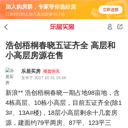
加入购房群，专家带你选好房
立即进群
已有63100人加入微信群参与讨论
浩创梧桐春晓五证齐全 高层和
小高层房源在售
乐居买房
楼盘快讯
发布于 2017.10.31 15:56
新浪** 浩创梧桐春晓一期占地98亩地，含
4栋高层、10栋小高层，目前五证齐全(除1
3#、13A#楼)，18层小高层剩余十几套房
源，建面约79平两房、87平、123平三