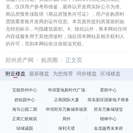
见，仅供用户参考和借鉴，最终以开发商实际公示为准。
商品房预售须取得《商品房预售许可证》，用户在购房时
需慎重查验开发商的证件信息。本页面所提到房屋面积如
无特别标示，均指建筑面积。4、除此以外，将本网站任何
内容或服务用于其他用途时，须征得本网站及相关权利人
的许可，否则本网站依法保留追究权。
郑州房产网
购房圈
正文页
附近楼盘
最新楼盘
为您推荐
同价楼盘
区域楼盘
宝能郑州中心
华润置地新时代广场
星联中心
碧桂园中心
正商国际大厦
郑东新区国家电子商务
产业园
海马公园二期
华润郑东万象城幸福里
郑东万象城瑞玺
正商汇航铭筑
局外
楷林中心
绿城诚园
保利天珺
金茂越秀未来府