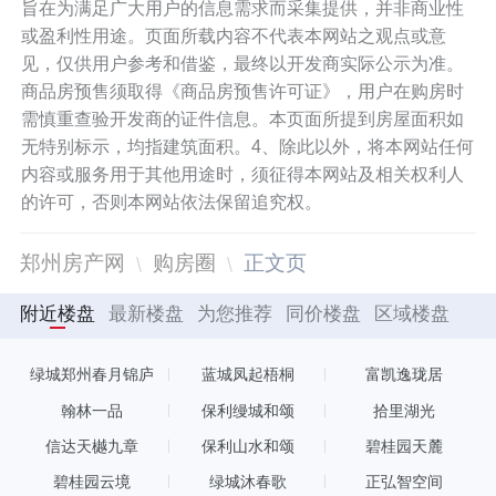
旨在为满足广大用户的信息需求而采集提供，并非商业性
或盈利性用途。页面所载内容不代表本网站之观点或意
见，仅供用户参考和借鉴，最终以开发商实际公示为准。
商品房预售须取得《商品房预售许可证》，用户在购房时
需慎重查验开发商的证件信息。本页面所提到房屋面积如
无特别标示，均指建筑面积。4、除此以外，将本网站任何
内容或服务用于其他用途时，须征得本网站及相关权利人
的许可，否则本网站依法保留追究权。
郑州房产网
购房圈
正文页
附近楼盘
最新楼盘
为您推荐
同价楼盘
区域楼盘
绿城郑州春月锦庐
蓝城凤起梧桐
富凯逸珑居
翰林一品
保利缦城和颂
拾里湖光
信达天樾九章
保利山水和颂
碧桂园天麓
碧桂园云境
绿城沐春歌
正弘智空间