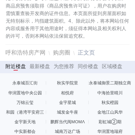
商品房预售须取得《商品房预售许可证》，用户在购房时
需慎重查验开发商的证件信息。本页面所提到房屋面积如
无特别标示，均指建筑面积。4、除此以外，将本网站任何
内容或服务用于其他用途时，须征得本网站及相关权利人
的许可，否则本网站依法保留追究权。
呼和浩特房产网
购房圈
正文页
附近楼盘
最新楼盘
为您推荐
同价楼盘
区域楼盘
永泰城百汇街
秋实学院里
永泰城御景二期独立商
业
华润置地中央公园
柏悦府
中海拾里晴川
万锦云玺
金宇星城
秋实橙园
和园（港湾平安府三
城发金牛座
金地江山风华
期）
金宇新天地
鹏辉当代阅MOMΛ
彩虹城②期
中实新都会
城南万达广场
华润置地瑞府