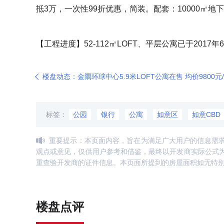
抵3万，一次性99折优惠，简装。配套：10000㎡地
【工程进度】52-112㎡LOFT、平层公寓已于2017年
楼盘动态：金隅环球中心5.9米LOFT公寓在售 均价9800元
标签：
公园
银行
公寓
如意区
如意CBD
重要提示：本页面内容，旨在为满足广大用户的信息需
观点或意见，仅供用户参考和借鉴，最终以开发商实际公式
重查验开发商的证件信息。本页面所提到的房屋面积如无特
楼盘点评