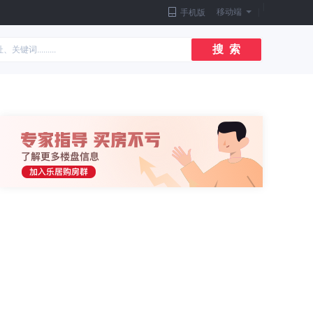
|
移动端
|
手机版
搜 索