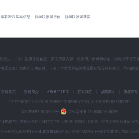
新华联雅园基本信息
新华联雅园房价
新华联雅园新闻
费提供，并非广告服务性信息。页面所载内容，仅供用户参考和借鉴，最终以开发商
必慎重查验开发商的证件信息。（注：本页面所提到房屋面积如无特别标示，均指建筑
乐居首页
|
乐居简介
|
ABOUT LEJU
|
联系我们
|
诚聘英才
|
版权声明
COPYRIGHT © 1996-2019 SINA CORPORATION, All RIGHTS RESERVED
京ICP证B2-20180524号
京公网安备 11010502039463号
广播电视节目制作经营许可证(京)字第05591号
京网文【2019】4872-519号
营业执照信
生乐居信息服务有限公司 北京市朝阳区西大望路甲22号院1号楼1层101内3层S3-01房间