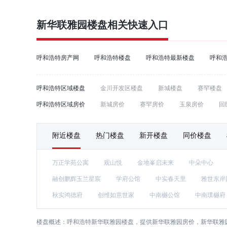
新华联雅园
楼盘相关快速入口
呼和浩特房产网
呼和浩特楼盘
呼和浩特最新楼盘
呼和
呼和浩特区域楼盘
金川开发区楼盘
新城楼盘
赛罕楼盘
呼和浩特区域房价
新城房价
赛罕房价
玉泉房价
回
附近楼盘
热门楼盘
新开楼盘
同价楼盘
万正学苑公寓
观山悦
金地峯启未来
中朵中心
融创鹏辉玉兰星宸
学府公馆
中实春天里
雅世东岸
秋实鸿德府
创维如意世家
中南樾公馆
中南璞樾府
楼盘概述：
呼和浩特新华联雅园楼盘，提供新华联雅园房价，新华联雅