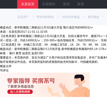
乐居首页
乐居财经
新房
家居
>
>
>
>
乐居房产
呼和浩特新房
呼和浩特楼盘
赛罕楼盘
楼盘动态：新华联雅园二期新品11月3日盛大开盘 预计成交均价8800元/㎡
来源：乐居买房
2017-11-01 11:32:05
【在售房源】
新华联雅园
二期新品11月3日盛大开盘，目前火爆排号中，建面70㎡一居，
买一层送一层，均价14000元/㎡；150-300㎡临街现铺在售，均价25000元/㎡，
【工程进度】3#、4#施工至15层，5#、6#施工至5层，1#、2#、7#、8#、9#、10
楼盘动态：新华联雅园二期新品预计11月初开盘
新华联雅园在售建面约65.14~178
标签：
银行
教育
如意区
如意CBD
重要提示：本页面内容，旨在为满足广大用户的信息需求而采集提供，并非广告服务
验开发商的证件信息。本页面所提到的房屋面积如无特别标示，均指建筑面积。
楼盘点评
写评论