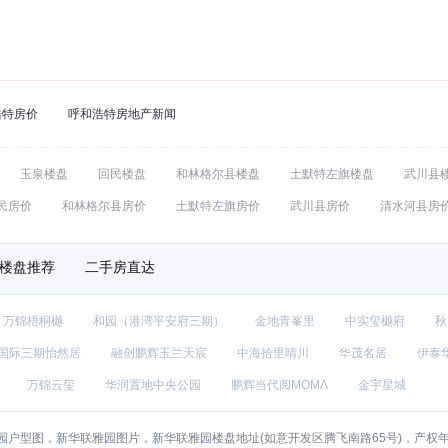
浩特房价
呼和浩特房地产新闻
玉泉楼盘
回民楼盘
和林格尔县楼盘
土默特左旗楼盘
武川县
民房价
和林格尔县房价
土默特左旗房价
武川县房价
清水河县房
楼盘推荐
二手房直达
万锦梧桐樾
和园（港湾平安府三期）
金地青峯里
中实玺樾府
秋
国际三期怡然居
融创鹏辉玉兰天宸
中海拾里晴川
华茂名居
伊泰
万锦云玺
华润置地中央公园
鹏辉当代阅MOMΛ
金宇星城
园户型图，新华联雅园图片，新华联雅园楼盘地址(如意开发区腾飞南路65号)，产权