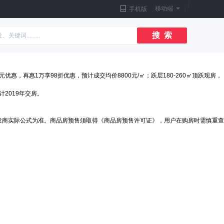
|
移动端
|
手机版
搜 索
优惠，再惠1万享98折优惠，预计成交均价8800元/㎡；跃层180-260㎡顶跃现房，
计2019年交房。
发商实际公式为准。商品房预售须取得《商品房预售许可证》，用户在购房时需慎重查