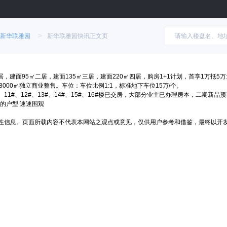
>
新华联雅园
新华联雅园快讯正文页
建面95㎡二居，建面135㎡三居，建面220㎡四居，购房1+1计划，首享1万抵5万元
另有8000㎡独立商业整售。车位：车位比例1:1，标准地下车位15万/个。
#、11#、12#、13#、14#、15#、16#楼已交房，大部分业主已办理房本，二期新品预
㎡的户型 速速围观
性信息。页面所载内容不代表本网站之观点或意见，仅供用户参考和借鉴，最终以开