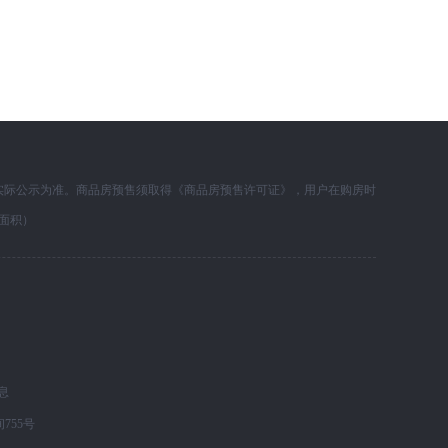
实际公示为准。商品房预售须取得《商品房预售许可证》，用户在购房时
面积）
息
755号