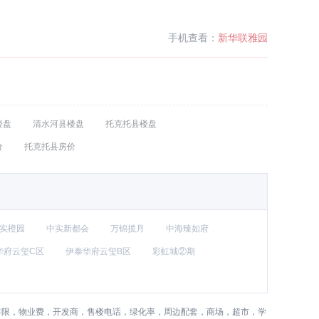
手机查看：
新华联雅园
楼盘
清水河县楼盘
托克托县楼盘
价
托克托县房价
实橙园
中实新都会
万锦揽月
中海臻如府
华府云玺C区
伊泰华府云玺B区
彩虹城②期
年限，物业费，开发商，售楼电话，绿化率，周边配套，商场，超市，学