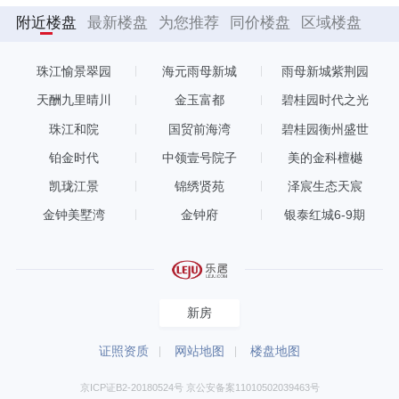
附近楼盘
最新楼盘
为您推荐
同价楼盘
区域楼盘
珠江愉景翠园
海元雨母新城
雨母新城紫荆园
天酬九里晴川
金玉富都
碧桂园时代之光
珠江和院
国贸前海湾
碧桂园衡州盛世
铂金时代
中领壹号院子
美的金科檀樾
凯珑江景
锦绣贤苑
泽宸生态天宸
金钟美墅湾
金钟府
银泰红城6-9期
新房
证照资质
网站地图
楼盘地图
京ICP证B2-20180524号 京公安备案11010502039463号