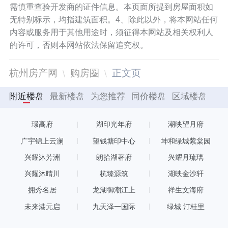
需慎重查验开发商的证件信息。本页面所提到房屋面积如
无特别标示，均指建筑面积。4、除此以外，将本网站任何
内容或服务用于其他用途时，须征得本网站及相关权利人
的许可，否则本网站依法保留追究权。
杭州房产网
购房圈
正文页
附近楼盘
最新楼盘
为您推荐
同价楼盘
区域楼盘
璟高府
湖印光年府
潮映望月府
广宇锦上云澜
望钱塘印中心
坤和绿城紫棠园
兴耀沐芳洲
朗拾湖著府
兴耀月琉璃
兴耀沐晴川
杭臻源筑
湖映金沙轩
拥秀名居
龙湖御潮江上
祥生文海府
未来港元启
九天泽一国际
绿城 汀桂里