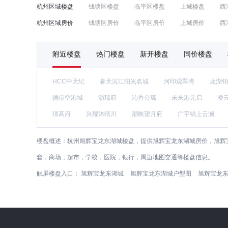
杭州区域楼盘
钱塘区楼盘
临平区楼盘
上城楼盘
西
杭州区域房价
钱塘区房价
临平区房价
上城房价
西
附近楼盘
热门楼盘
新开楼盘
同价楼盘
HCC中天纪
春天滨江阳光名城
河印观翠湾
龙湖铂
德信空港城
沥瑞府
沁香公寓
未来港元启
凌
璟高府
兴耀沐晴川
潮映望月府
广宇锦上云澜
楼盘概述：
杭州旭辉宝龙东湖城楼盘，提供旭辉宝龙东湖城房价，旭辉
套，商场，超市，学校，医院，银行，周边地图交通等楼盘信息。
触屏楼盘入口：
旭辉宝龙东湖城
旭辉宝龙东湖城户型图
旭辉宝龙