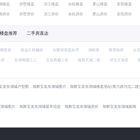
湖楼盘
拱墅楼盘
滨江楼盘
余杭楼盘
萧山楼盘
富阳楼盘
湖房价
拱墅房价
滨江房价
余杭房价
萧山房价
富阳房价
楼盘推荐
二手房直达
曜星座
驭远久映樾府
兴耀湖境观岚湾
湖映里
青西铭府
众
云府
龙湖御潮江上
宝业凤樾上筑
嘉裕天城二期
祥生文海府
宝龙东湖城户型图，旭辉宝龙东湖城图片，旭辉宝龙东湖城楼盘地址(青六路与北二路
东湖城图片
旭辉宝龙东湖城基本信息
旭辉宝龙东湖城房价
旭辉宝龙东湖城新闻