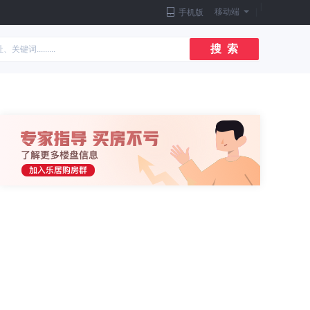
|
移动端
|
手机版
搜 索