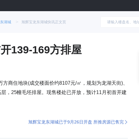
>
东湖城
旭辉宝龙东湖城快讯正文页
139-169方排屋
方商住地块(成交楼面价约8107元/㎡，规划为龙湖天街)、
高层，25幢毛坯排屋。现售楼处已开放，预计11月初首开建
旭辉宝龙东湖城已于9月26日开盘 所推房源已售完