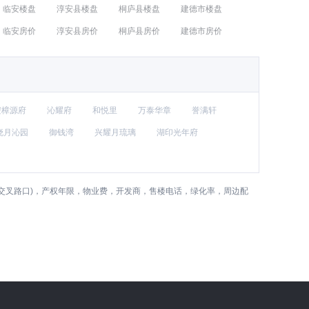
临安楼盘
淳安县楼盘
桐庐县楼盘
建德市楼盘
临安房价
淳安县房价
桐庐县房价
建德市房价
安樟源府
沁耀府
和悦里
万泰华章
誉满轩
晓月沁园
御钱湾
兴耀月琉璃
湖印光年府
交叉路口)，产权年限，物业费，开发商，售楼电话，绿化率，周边配