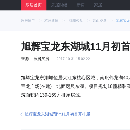
乐居首页
乐居财经
新房
家居
>
>
>
>
乐居房产
杭州新房
杭州楼盘
萧山楼盘
旭辉宝龙
旭辉宝龙东湖城11月初首开
来源：乐居买房
2017-10-31 15:02:22
旭辉宝龙东湖城
位居大江东核心区域，南毗邻龙湖40万
宝龙广场(在建)，北面咫尺东湖。项目规划18幢精装
筑面积约139-169方排屋房源。
旭辉宝龙东湖城预计11月初首开排屋