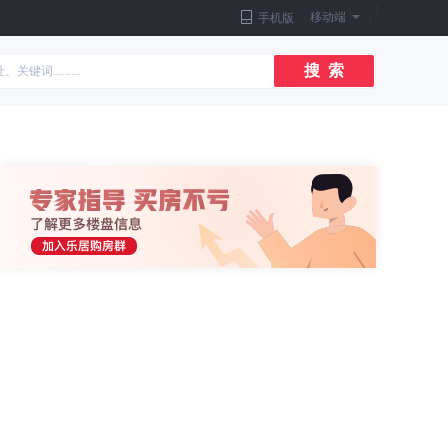
|
移动端
|
手机版
搜 索