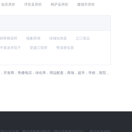
临安房价
淳安县房价
桐庐县房价
建德市房价
锦翠栖源府
镜象西湖
绿城知海棠
之江壹品
中港龙井院子
荣盛江荣府
赞成香缤荟
费，开发商，售楼电话，绿化率，周边配套，商场，超市，学校，医院，
实际公示为准。商品房预售须取得《商品房预售许可证》，用户在购房时