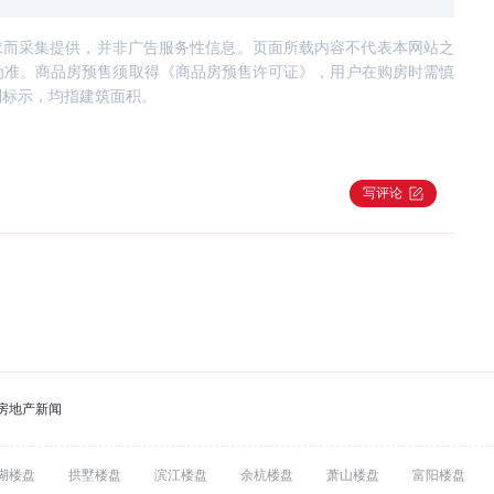
求而采集提供，并非广告服务性信息。页面所载内容不代表本网站之
为准。商品房预售须取得《商品房预售许可证》，用户在购房时需慎
别标示，均指建筑面积。
写评论
房地产新闻
湖楼盘
拱墅楼盘
滨江楼盘
余杭楼盘
萧山楼盘
富阳楼盘