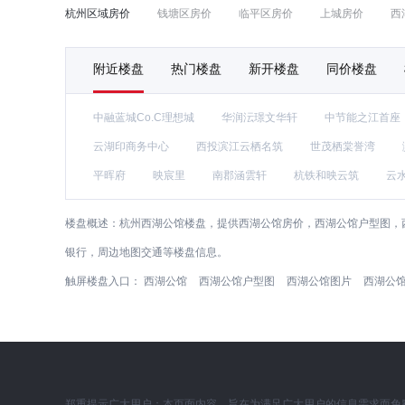
杭州区域房价
钱塘区房价
临平区房价
上城房价
西
附近楼盘
热门楼盘
新开楼盘
同价楼盘
中融蓝城Co.C理想城
华润沄璟文华轩
中节能之江首座
云湖印商务中心
西投滨江云栖名筑
世茂栖棠誉湾
平晖府
映宸里
南郡涵雲轩
杭铁和映云筑
云
楼盘概述：
杭州西湖公馆楼盘，提供西湖公馆房价，西湖公馆户型图，
银行，周边地图交通等楼盘信息。
触屏楼盘入口：
西湖公馆
西湖公馆户型图
西湖公馆图片
西湖公
郑重提示广大用户：本页面内容，旨在为满足广大用户的信息需求而免