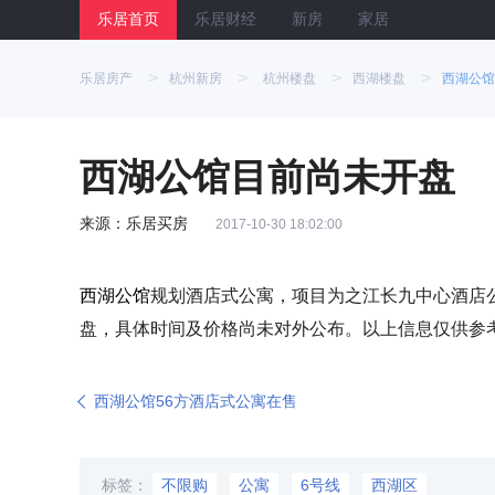
乐居首页
乐居财经
新房
家居
>
>
>
>
乐居房产
杭州新房
杭州楼盘
西湖楼盘
西湖公馆
西湖公馆目前尚未开盘
来源：乐居买房
2017-10-30 18:02:00
西湖公馆
规划酒店式公寓，项目为之江长九中心酒店公
盘，具体时间及价格尚未对外公布。以上信息仅供参
西湖公馆56方酒店式公寓在售
标签：
不限购
公寓
6号线
西湖区