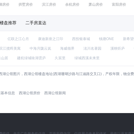
湖房价
拱墅房价
滨江房价
余杭房价
萧山房价
富阳房价
楼盘推荐
二手房直达
亿联之江心月
康迪新座之江印
西投银泰城
钱塘ONE
新希望
滨江揽晖美寓
中海月陇云岚
海威领界
洺川名著园
溪映听庐
水山居
建杭绿城咏湖雲庐
久宸里
绿城西溪未来里
西湖公馆图片，西湖公馆楼盘地址(西湖珊瑚沙路与江涵路交叉口)，产权年限，物业
馆基本信息
西湖公馆房价
西湖公馆新闻
费提供，并非广告服务性信息。页面所载内容，仅供用户参考和借鉴，最终以开发商