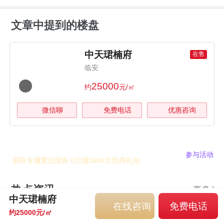
文章中提到的楼盘
中天珺楠府
在售
临安
25000
约
元/㎡
微信聊
免费电话
优惠咨询
帮您找房 好礼相送
参与活动
获取专属置业报告 0元领3888元找房礼包
热点资讯
更多
中天珺楠府
在线咨询
免费电话
约25000元/㎡
中天珺楠府少量房源在售