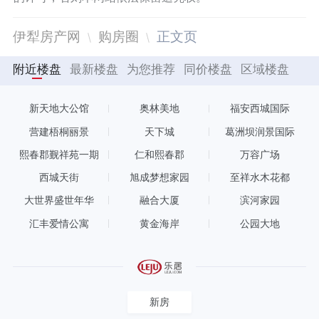
伊犁房产网
购房圈
正文页
附近楼盘
最新楼盘
为您推荐
同价楼盘
区域楼盘
新天地大公馆
奥林美地
福安西城国际
营建梧桐丽景
天下城
葛洲坝润景国际
熙春郡觐祥苑一期
仁和熙春郡
万容广场
西城天街
旭成梦想家园
至祥水木花都
大世界盛世年华
融合大厦
滨河家园
汇丰爱情公寓
黄金海岸
公园大地
新房