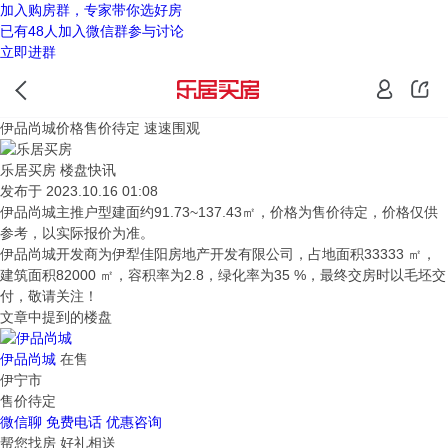
加入购房群，专家带你选好房
已有48人加入微信群参与讨论
立即进群
伊品尚城价格售价待定 速速围观
乐居买房
楼盘快讯
发布于 2023.10.16 01:08
伊品尚城主推户型建面约91.73~137.43㎡，价格为售价待定，价格仅供
参考，以实际报价为准。
伊品尚城开发商为伊犁佳阳房地产开发有限公司，占地面积33333 ㎡，
建筑面积82000 ㎡，容积率为2.8，绿化率为35 %，最终交房时以毛坯交
付，敬请关注！
文章中提到的楼盘
伊品尚城
在售
伊宁市
售价待定
微信聊
免费电话
优惠咨询
帮您找房 好礼相送