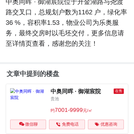
中奥同晖 · 御湖宸院位于升金湖路与尧渡
路交叉口，总规划户数为1162 户，绿化率
36 %，容积率1.53，物业公司为乐奥服
务，最终交房时以毛坯交付，更多信息请
至详情页查看，感谢您的关注！
文章中提到的楼盘
中奥同晖 · 御湖宸院
在售
贵池
7001-9999
约
元/㎡
微信聊
免费电话
优惠咨询