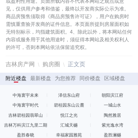
或盈利性用途。页面所载内容不代表本网站之观点或意
见，仅供用户参考和借鉴，最终以开发商实际公示为准。
商品房预售须取得《商品房预售许可证》，用户在购房时
需慎重查验开发商的证件信息。本页面所提到房屋面积如
无特别标示，均指建筑面积。4、除此以外，将本网站任何
内容或服务用于其他用途时，须征得本网站及相关权利人
的许可，否则本网站依法保留追究权。
吉林房产网
购房圈
正文页
附近楼盘
最新楼盘
为您推荐
同价楼盘
区域楼盘
中海寰宇未来
泽信东山府
朝阳滨江府
中海寰宇时代
碧桂园东山云麓
一城山水
吉林碧桂园翡翠山
悦江之光
陶然雅居
吉林万科滨江九里二期
汇城天樾
紫光逸水湾
盈胜春晓
幸福家园雅苑
盈胜澜樾