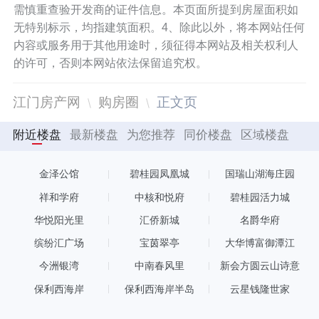
需慎重查验开发商的证件信息。本页面所提到房屋面积如
无特别标示，均指建筑面积。4、除此以外，将本网站任何
内容或服务用于其他用途时，须征得本网站及相关权利人
的许可，否则本网站依法保留追究权。
江门房产网
购房圈
正文页
附近楼盘
最新楼盘
为您推荐
同价楼盘
区域楼盘
金泽公馆
碧桂园凤凰城
国瑞山湖海庄园
祥和学府
中核和悦府
碧桂园活力城
华悦阳光里
汇侨新城
名爵华府
缤纷汇广场
宝茵翠亭
大华博富御潭江
今洲银湾
中南春风里
新会方圆云山诗意
保利西海岸
保利西海岸半岛
云星钱隆世家