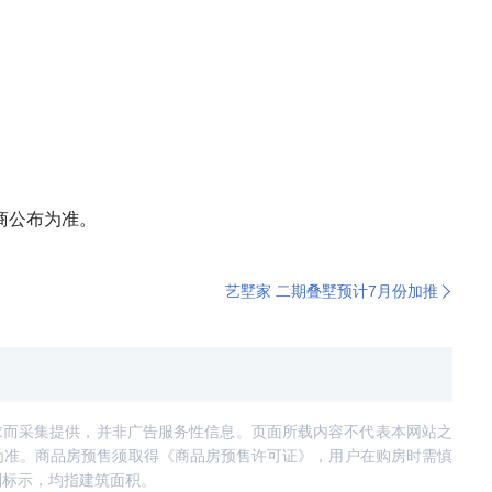
商公布为准。
艺墅家 二期叠墅预计7月份加推
求而采集提供，并非广告服务性信息。页面所载内容不代表本网站之
为准。商品房预售须取得《商品房预售许可证》，用户在购房时需慎
别标示，均指建筑面积。