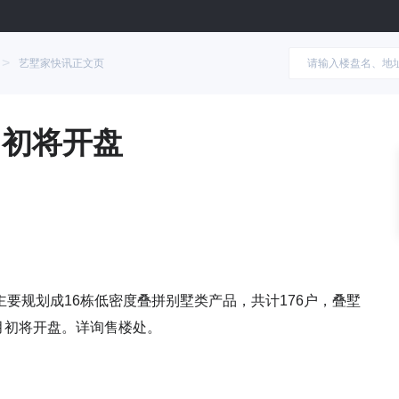
>
艺墅家快讯正文页
月初将开盘
要规划成16栋低密度叠拼别墅类产品，共计176户，叠墅
计11月初将开盘。详询售楼处。