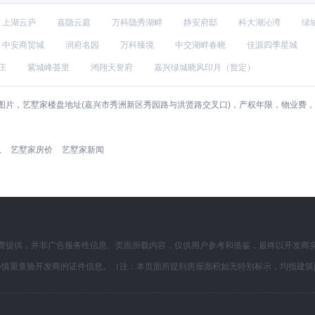
上湖云庐
嘉隐云庭
万科隐秀湖畔
静安府邸
科大湖沁湾
绿
中安商贸城
润府名园
万科臻境
中交湖畔春晓
佳源四季星城
庄
紫城峰荟里
鸿翔天誉府
嘉兴绿城晓风印月（暂定）
图片，艺墅家楼盘地址(嘉兴市秀洲新区秀园路与洪贤路交叉口)，产权年限，物业费
息
艺墅家房价
艺墅家新闻
费提供，并非广告服务性信息。页面所载内容，仅供用户参考和借鉴，最终以开发商
必慎重查验开发商的证件信息。（注：本页面所提到房屋面积如无特别标示，均指建筑