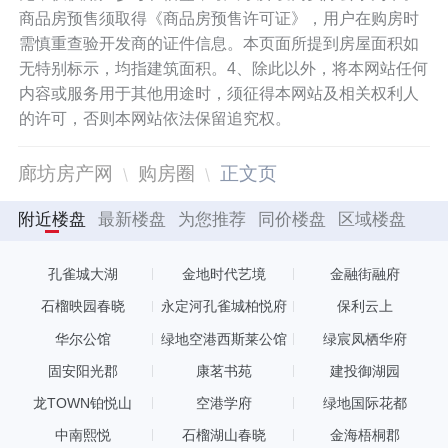
商品房预售须取得《商品房预售许可证》，用户在购房时
需慎重查验开发商的证件信息。本页面所提到房屋面积如
无特别标示，均指建筑面积。4、除此以外，将本网站任何
内容或服务用于其他用途时，须征得本网站及相关权利人
的许可，否则本网站依法保留追究权。
廊坊房产网
购房圈
正文页
附近楼盘
最新楼盘
为您推荐
同价楼盘
区域楼盘
孔雀城大湖
金地时代艺境
金融街融府
石榴映园春晓
永定河孔雀城柏悦府
保利云上
华尔公馆
绿地空港西斯莱公馆
绿宸凤栖华府
固安阳光郡
康茗书苑
建投御湖园
龙TOWN铂悦山
空港学府
绿地国际花都
中南熙悦
石榴湖山春晓
金海梧桐郡