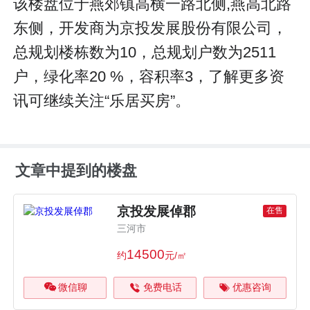
该楼盘位于燕郊镇高横一路北侧,燕高北路
东侧，开发商为京投发展股份有限公司，
总规划楼栋数为10，总规划户数为2511
户，绿化率20 %，容积率3，了解更多资
讯可继续关注“乐居买房”。
文章中提到的楼盘
京投发展倬郡
在售
三河市
14500
约
元/㎡
微信聊
免费电话
优惠咨询