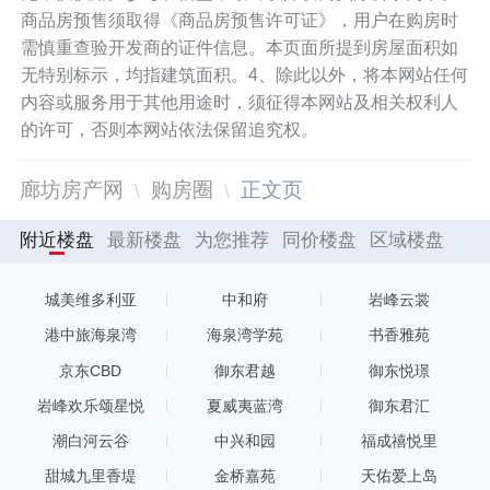
商品房预售须取得《商品房预售许可证》，用户在购房时
需慎重查验开发商的证件信息。本页面所提到房屋面积如
无特别标示，均指建筑面积。4、除此以外，将本网站任何
内容或服务用于其他用途时，须征得本网站及相关权利人
的许可，否则本网站依法保留追究权。
廊坊房产网
购房圈
正文页
附近楼盘
最新楼盘
为您推荐
同价楼盘
区域楼盘
城美维多利亚
中和府
岩峰云裳
港中旅海泉湾
海泉湾学苑
书香雅苑
京东CBD
御东君越
御东悦璟
岩峰欢乐颂星悦
夏威夷蓝湾
御东君汇
潮白河云谷
中兴和园
福成禧悦里
甜城九里香堤
金桥嘉苑
天佑爱上岛