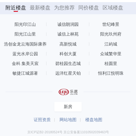
附近楼盘
最新楼盘
为您推荐
同价楼盘
区域楼盘
阳光印江山
诚信朗润园
世纪峰景
阳光江山里
诚信上林苑
阳光玖州府
浩创金龙云海国际康养
高新悦城
江屿城
度假区
蓝光水岸公园
科创大厦
众城繁华里
金科.集美天宸
碧桂园生态城
桂圆里
敏捷江城源著
远洋红星天铂
恒利江悦明珠
新房
证照资质
网站地图
楼盘地图
京ICP证B2-20180524号 京公安备案11010502039463号