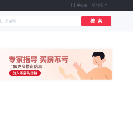
|
移动端
|
手机版
搜 索