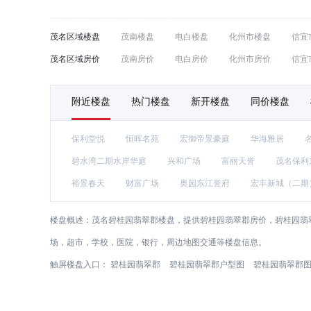
茂名区域楼盘
茂南楼盘
电白楼盘
化州市楼盘
信宜
茂名区域房价
茂南房价
电白房价
化州市房价
信宜
附近楼盘
热门楼盘
新开楼盘
同价楼盘
保利堂悦
恒晖名苑
宏御帝景豪庭
华海雅居
碧水湾二期水岸华庭
兴和广场
富丽天誉
茂名保利
裕景春天
财富广场
奥园东江誉府
宏丰新城（二期
楼盘概述：
茂名碧桂园翡翠郡楼盘，提供碧桂园翡翠郡房价，碧桂园翡
场，超市，学校，医院，银行，周边地图交通等楼盘信息。
触屏楼盘入口：
碧桂园翡翠郡
碧桂园翡翠郡户型图
碧桂园翡翠郡