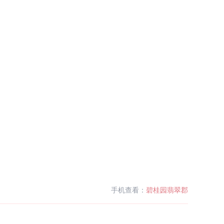
手机查看：
碧桂园翡翠郡