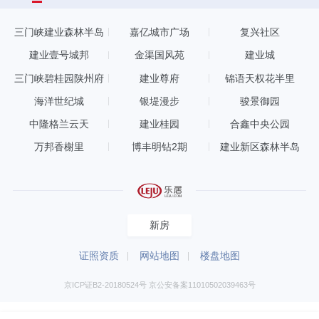
三门峡建业森林半岛
嘉亿城市广场
复兴社区
建业壹号城邦
金渠国风苑
建业城
三门峡碧桂园陕州府
建业尊府
锦语天权花半里
海洋世纪城
银堤漫步
骏景御园
中隆格兰云天
建业桂园
合鑫中央公园
万邦香榭里
博丰明钻2期
建业新区森林半岛
新房
证照资质
网站地图
楼盘地图
京ICP证B2-20180524号 京公安备案11010502039463号