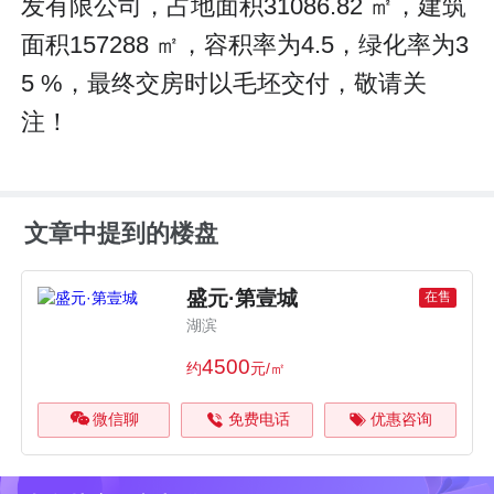
发有限公司，占地面积31086.82 ㎡，建筑
面积157288 ㎡，容积率为4.5，绿化率为3
5 %，最终交房时以毛坯交付，敬请关
注！
文章中提到的楼盘
盛元·第壹城
在售
湖滨
4500
约
元/㎡
微信聊
免费电话
优惠咨询