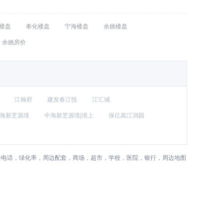
楼盘
奉化楼盘
宁海楼盘
余姚楼盘
余姚房价
江翰府
建发春江悦
江汇城
海新芝源境
中海新芝源境|境上
保亿嵩江润园
楼电话，绿化率，周边配套，商场，超市，学校，医院，银行，周边地图