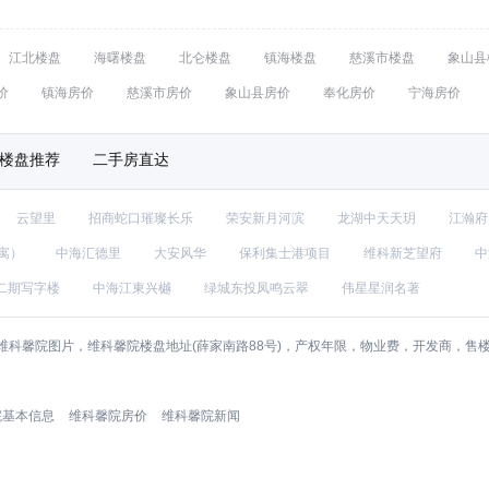
江北楼盘
海曙楼盘
北仑楼盘
镇海楼盘
慈溪市楼盘
象山县
价
镇海房价
慈溪市房价
象山县房价
奉化房价
宁海房价
楼盘推荐
二手房直达
云望里
招商蛇口璀璨长乐
荣安新月河滨
龙湖中天天玥
江瀚府
寓）
中海汇德里
大安风华
保利集士港项目
维科新芝望府
中
二期写字楼
中海江東兴樾
绿城东投凤鸣云翠
伟星星润名著
维科馨院图片，维科馨院楼盘地址(薛家南路88号)，产权年限，物业费，开发商，售
院基本信息
维科馨院房价
维科馨院新闻