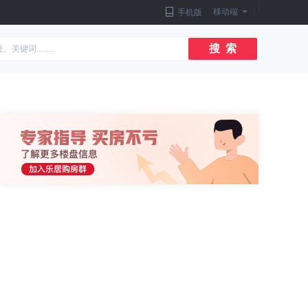
|
移动端
|
手机版
搜 索