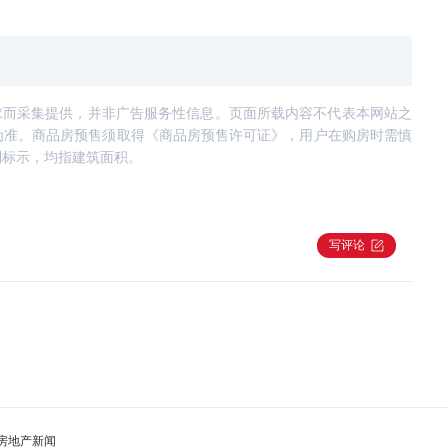
求而采集提供，并非广告服务性信息。页面所载内容不代表本网站之
为准。商品房预售须取得《商品房预售许可证》，用户在购房时需慎
别标示，均指建筑面积。
写评论
房地产新闻