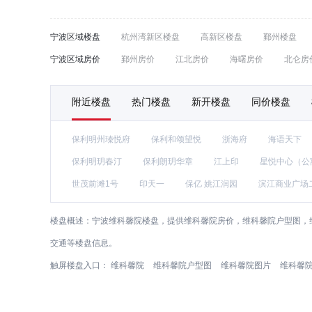
宁波区域楼盘
杭州湾新区楼盘
高新区楼盘
鄞州楼盘
宁波区域房价
鄞州房价
江北房价
海曙房价
北仑房
附近楼盘
热门楼盘
新开楼盘
同价楼盘
保利明州瑧悦府
保利和颂望悦
浙海府
海语天下
保利明玥春汀
保利朗玥华章
江上印
星悦中心（公
世茂前滩1号
印天一
保亿 姚江润园
滨江商业广场
楼盘概述：
宁波维科馨院楼盘，提供维科馨院房价，维科馨院户型图，
交通等楼盘信息。
触屏楼盘入口：
维科馨院
维科馨院户型图
维科馨院图片
维科馨