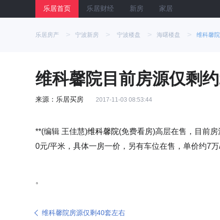
乐居首页
乐居财经
新房
家居
>
>
>
>
乐居房产
宁波新房
宁波楼盘
海曙楼盘
维科馨院
维科馨院目前房源仅剩约
来源：乐居买房
2017-11-03 08:53:44
**(编辑 王佳慧)
维科馨院
(免费看房)高层在售，目前房源
0元/平米，具体一房一价，另有车位在售，单价约7万
。
维科馨院房源仅剩40套左右