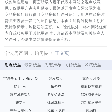
或盈利性用途。页面所载内容不代表本网站之观点或意
见，仅供用户参考和借鉴，最终以开发商实际公示为准。
商品房预售须取得《商品房预售许可证》，用户在购房时
需慎重查验开发商的证件信息。本页面所提到房屋面积如
无特别标示，均指建筑面积。4、除此以外，将本网站任何
内容或服务用于其他用途时，须征得本网站及相关权利人
的许可，否则本网站依法保留追究权。
宁波房产网
购房圈
正文页
附近楼盘
最新楼盘
为您推荐
同价楼盘
区域楼盘
宁波帝宝 The River O
建发璞云
龙湖云河颂
NE
得力中心
乐橙荟
华润映东华府
滨江城投望品
龙湖铂金岛
保利海晏天珺
繁花里
锦园幸福里
万科星旅光年
宁波大家中心
悦东上境府
映樾府