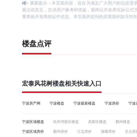
重要提示：本页面内容，旨在为满足广大用户的信息需
观点或意见，仅供用户参考和借鉴，最终以开发商实际公式
重查验开发商的证件信息。本页面所提到的房屋面积如无特
楼盘点评
宏泰风花树
楼盘相关快速入口
宁波房产网
宁波楼盘
宁波最新楼盘
宁波房价
宁波
宁波区域楼盘
杭州湾新区楼盘
高新区楼盘
鄞州楼盘
宁波区域房价
鄞州房价
江北房价
海曙房价
北仑房