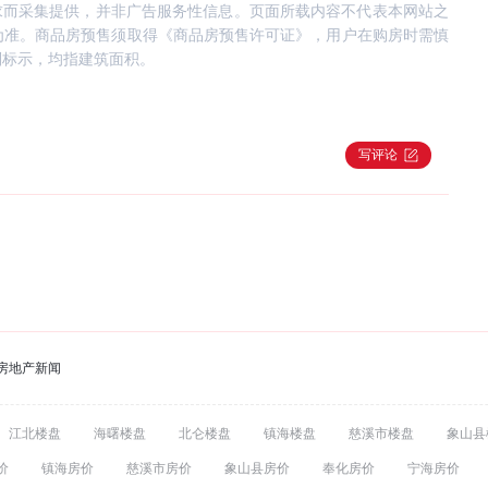
求而采集提供，并非广告服务性信息。页面所载内容不代表本网站之
为准。商品房预售须取得《商品房预售许可证》，用户在购房时需慎
别标示，均指建筑面积。
写评论
房地产新闻
江北楼盘
海曙楼盘
北仑楼盘
镇海楼盘
慈溪市楼盘
象山县
价
镇海房价
慈溪市房价
象山县房价
奉化房价
宁海房价