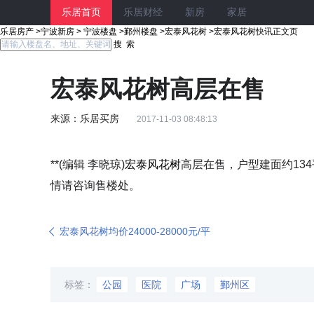
乐居首页
乐居财经
新房
家居
乐居房产
>
宁波新房
>
宁波楼盘
>
鄞州楼盘
>
宏泰风花树
>
宏泰风花树快讯正文页
搜 索
宏泰风花树高层在售
来源：乐居买房
2017-11-03 08:48:13
**(编辑 李晓琼)
宏泰风花树
高层在售，户型建面约134平
情请咨询售楼处。
宏泰风花树均价24000-28000元/平
标签：
公园
医院
广场
鄞州区