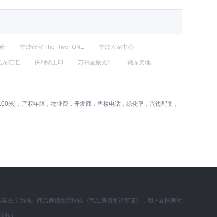
府
宁波帝宝 The River ONE
宁波大家中心
元东江汇
保利锦上印
万科星旅光年
锦东美地
00米)，产权年限，物业费，开发商，售楼电话，绿化率，周边配套，
实际公示为准。商品房预售须取得《商品房预售许可证》，用户在购房时
面积）