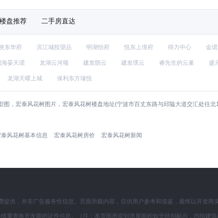
楼盘推荐
二手房直达
映东华府
滨江城投望品
明湖怡府
悦东上境府
得力中心
金珺
利海晏天珺
龙湖云河颂
建发朗云
建发璞云
睿先生的云巢
盛
龙湖天曜上城
保利东方瑧悦
图，宏泰风花树图片，宏泰风花树楼盘地址(宁波市百丈东路与邱隘大道交汇处往北1
宏泰风花树基本信息
宏泰风花树房价
宏泰风花树新闻
费提供，并非广告服务性信息。页面所载内容，仅供用户参考和借鉴，最终以开发商
必慎重查验开发商的证件信息。（注：本页面所提到房屋面积如无特别标示，均指建筑