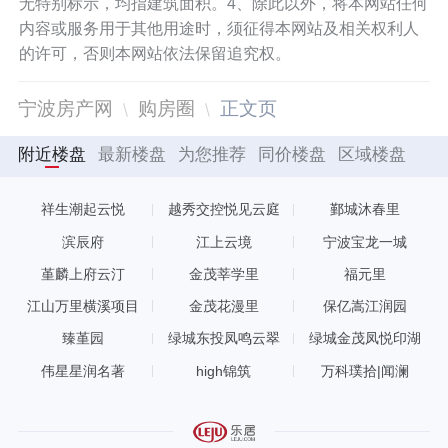
无特别标示，均指建筑面积。4、除此以外，将本网站任何
内容或服务用于其他用途时，须征得本网站及相关权利人
的许可，否则本网站依法保留追究权。
宁波房产网
购房圈
正文页
附近楼盘
最新楼盘
为您推荐
同价楼盘
区域楼盘
祥生潮起云悦
越秀交控悦见云庭
鄞城沐春里
滨辰府
江上云境
宁波宝龙一城
堇麟上府云汀
金茂莘学里
福元里
江山万里横溪项目
金茂花漫里
保亿嵩江润园
臻堇园
绿城东投凤鸣云翠
绿城金茂凤悦印湖
伟星星润名著
high锦筑
万科璞拾|闻澜