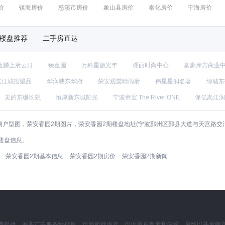
价
镇海房价
慈溪市房价
象山县房价
奉化房价
宁海房价
楼盘推荐
二手房直达
堇麟上府云汀
臻堇园
万科星旅光年
璟丽时尚中心
富豪摩方商业
滨江城投望品
华润映东华府
荣安观棠晴雨府
伟星星润名著
绿城东
美的东樾玖院
恒厚新东城阳光
宁波帝宝 The River ONE
保亿嵩江润
期户型图，荣安香园2期图片，荣安香园2期楼盘地址(宁波鄞州区鄞县大道与天宫路交
楼盘信息。
荣安香园2期基本信息
荣安香园2期房价
荣安香园2期新闻
费提供，并非广告服务性信息。页面所载内容，仅供用户参考和借鉴，最终以开发商