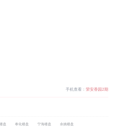
手机查看：
荣安香园2期
楼盘
奉化楼盘
宁海楼盘
余姚楼盘