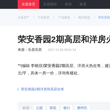
乐居首页
乐居财经
新房
家居
>
>
>
>
乐居房产
宁波新房
宁波楼盘
鄞州楼盘
荣安香园
荣安香园2期高层和洋房
来源：乐居买房
2017-11-02 09:01:34
**(编辑 李晓琼)
荣安香园2期
高层、洋房火热在售，建面有
元/平，具体一房一价，详询售楼处。
荣安香园2期洋房和高层在售
标签：
公园
医院
银行
鄞州区