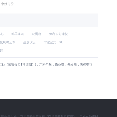
余姚房价
中心
鸣翠东著
映樾府
保利东方瑧悦
投凤鸣云翠
建发璞云
宁波宝龙一城
园
汇处（荣安香园1期西侧）)，产权年限，物业费，开发商，售楼电话，
实际公示为准。商品房预售须取得《商品房预售许可证》，用户在购房时