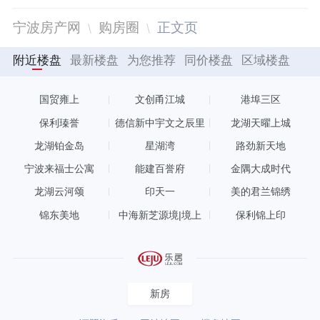
宁波房产网
购房圈
正文页
附近楼盘
最新楼盘
为您推荐
同价楼盘
区域楼盘
国贸雍上
文创甬江城
港埠三区
保利瑧誉
德信新中宇文之辰里
龙湖天曜上城
龙湖铂金岛
星湖湾
路劲新天地
宁波来福士公寓
能建百誉府
金隅大成时代
龙湖云河颂
印天一
美的君兰锦绣
锦东美地
中海新芝源境|境上
保利锦上印
新房