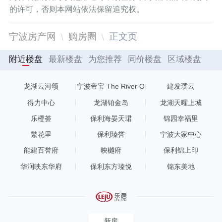
的许可，否则本网站依法保留追究权。
宁波房产网
购房圈
正文页
附近楼盘
最新楼盘
为您推荐
同价楼盘
区域楼盘
龙湖云河颂
宁波帝宝 The River O
建发璞云
NE
得力中心
龙湖铂金岛
龙湖天曜上城
乐橙荟
保利海晏天珺
锦园幸福里
繁花里
保利瑧誉
宁波大家中心
能建百誉府
映樾府
保利锦上印
华润映东华府
保利东方瑧悦
锦东美地
新房