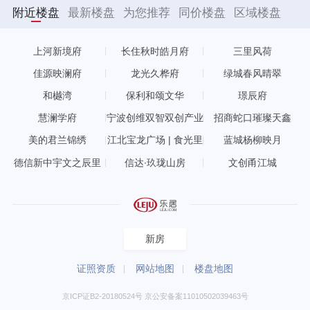
附近楼盘
最新楼盘
为您推荐
同价楼盘
区域楼盘
上河新境府
长住秋时皓月府
三里风荷
佳源映澜府
龙光久桦府
绿城春风晴翠
和樾湾
保利和颂文华
璟辰府
慧澜学府
宁波创维双智双创产业
招商蛇口璀璨天鑫
园
美的君兰锦绣
江北宝龙广场 | 食光里
蓝城杨柳映月
德信新中宇文之辰里
信达∙玖珑山房
文创甬江城
新房
证照资质
网站地图
楼盘地图
京ICP证B2-20180524号 京公安备案11010502039463号