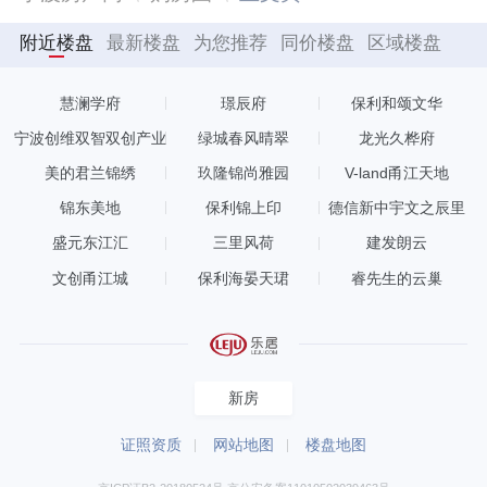
附近楼盘
最新楼盘
为您推荐
同价楼盘
区域楼盘
慧澜学府
璟辰府
保利和颂文华
宁波创维双智双创产业
绿城春风晴翠
龙光久桦府
园
美的君兰锦绣
玖隆锦尚雅园
V-land甬江天地
锦东美地
保利锦上印
德信新中宇文之辰里
盛元东江汇
三里风荷
建发朗云
文创甬江城
保利海晏天珺
睿先生的云巢
新房
证照资质
网站地图
楼盘地图