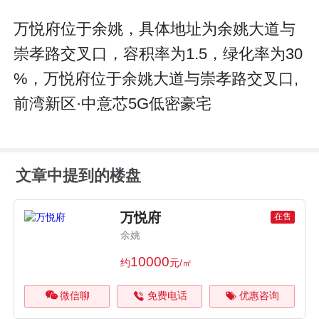
万悦府位于余姚，具体地址为余姚大道与
崇孝路交叉口，容积率为1.5，绿化率为30
%，万悦府位于余姚大道与崇孝路交叉口,
前湾新区·中意芯5G低密豪宅
文章中提到的楼盘
万悦府
在售
余姚
10000
约
元/㎡
微信聊
免费电话
优惠咨询