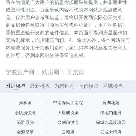
旨在为满足广大用户的信息需求而采集提供，并非商业性
或盈利性用途。页面所载内容不代表本网站之观点或意
见，仅供用户参考和借鉴，最终以开发商实际公示为准。
商品房预售须取得《商品房预售许可证》，用户在购房时
需慎重查验开发商的证件信息。本页面所提到房屋面积如
无特别标示，均指建筑面积。4、除此以外，将本网站任何
内容或服务用于其他用途时，须征得本网站及相关权利人
的许可，否则本网站依法保留追究权。
宁波房产网
购房圈
正文页
附近楼盘
最新楼盘
为您推荐
同价楼盘
区域楼盘
滨学里
中南春风江南院
鹿湖花苑
余姚漫悦湾
大唐麒悦里
绿地铂澜府
绿雅原乡
绿创珀悦湾
绿城九溪玫瑰园
金源星萃
云颂府
云成大境府