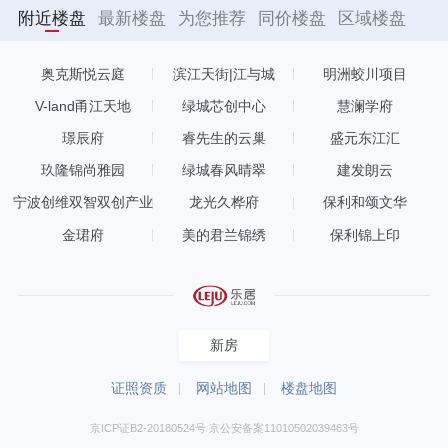
附近楼盘
最新楼盘
为您推荐
同价楼盘
区域楼盘
奥克斯悦云庭
滨江天街|江与城
明洲蛟川项目
V-land甬江天地
绿城芯创中心
慧澜学府
璟辰府
睿先生的云巢
盛元东江汇
玖隆锦尚雅园
绿城春风晴翠
建发朗云
宁波创维双智双创产业
龙光久桦府
保利和颂文华
园
金珺府
美的君兰锦绣
保利锦上印
新房
证照资质
网站地图
楼盘地图
京ICP证B2-20180524号 京公安备案11010502039463号