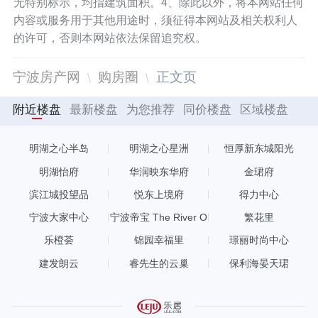
无特别标示，均指建筑面积。4、除此以外，将本网站任何
内容或服务用于其他用途时，须征得本网站及相关权利人
的许可，否则本网站依法保留追究权。
宁波房产网
购房圈
正文页
附近楼盘
最新楼盘
为您推荐
同价楼盘
区域楼盘
明湖之心半岛
明湖之心星洲
恒厚新东城阳光
明湖怡府
华润映东华府
金珺府
滨江城投望品
悦东上境府
得力中心
宁波大家中心
宁波帝宝 The River O
繁花里
NE
乐橙荟
锦园幸福里
璟丽时尚中心
建发朗云
睿先生的云巢
保利海晏天珺