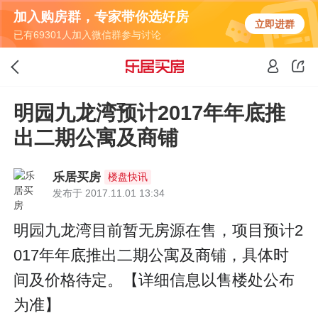
加入购房群，专家带你选好房
立即进群
已有69301人加入微信群参与讨论
明园九龙湾预计2017年年底推
出二期公寓及商铺
乐居买房
楼盘快讯
发布于 2017.11.01 13:34
明园九龙湾目前暂无房源在售，项目预计2
017年年底推出二期公寓及商铺，具体时
间及价格待定。【详细信息以售楼处公布
为准】