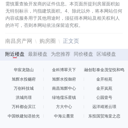
需慎重查验开发商的证件信息。本页面所提到房屋面积如
无特别标示，均指建筑面积。4、除此以外，将本网站任何
内容或服务用于其他用途时，须征得本网站及相关权利人
的许可，否则本网站依法保留追究权。
南昌房产网
购房圈
正文页
附近楼盘
最新楼盘
为您推荐
同价楼盘
区域楼盘
华宸龙隐山
金科博翠天下
融创彰泰金茂玺悦和鸣
旭辉水投樾府
旭辉水投御府
金开桂苑
万创科技城
南昌旭辉中心
金开岚苑
洪城尚璟
绿地儒乐星镇
公园壹号
万科都会滨江
方大中心
远洋靖淞云璟
中国铁建知语拾光
中海云麓里
东投国贸海棠之恋