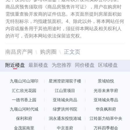
商品房预售须取得《商品房预售许可证》，用户在购房时
需慎重查验开发商的证件信息。本页面所提到房屋面积如
无特别标示，均指建筑面积。4、除此以外，将本网站任何
内容或服务用于其他用途时，须征得本网站及相关权利人
的许可，否则本网站依法保留追究权。
南昌房产网
购房圈
正文页
附近楼盘
最新楼盘
为您推荐
同价楼盘
区域楼盘
九颂山河山湖印
星洲澄碧湖双子楼
景域铂悦
汇仁欣光花园
江山里项目
光谷未来学府
一德书香上园
亚琦城央尚品
亚琦城央尊品
九颂山河时代城
绿梦洪州书院
华良枫和府
保利和府
润永通东投悦港城
江铃新力铂萃中央
金茂宸南里
中京首府
万科四季都会