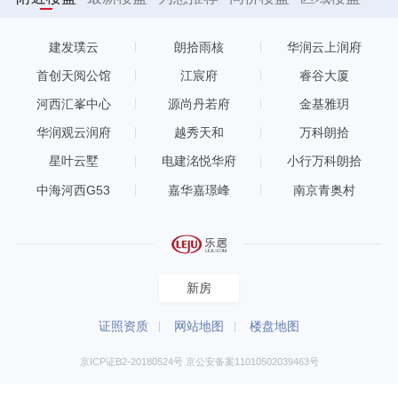
建发璞云
朗拾雨核
华润云上润府
首创天阅公馆
江宸府
睿谷大厦
河西汇峯中心
源尚丹若府
金基雅玥
华润观云润府
越秀天和
万科朗拾
星叶云墅
电建洺悦华府
小行万科朗拾
中海河西G53
嘉华嘉璟峰
南京青奥村
新房
证照资质
网站地图
楼盘地图
京ICP证B2-20180524号 京公安备案11010502039463号