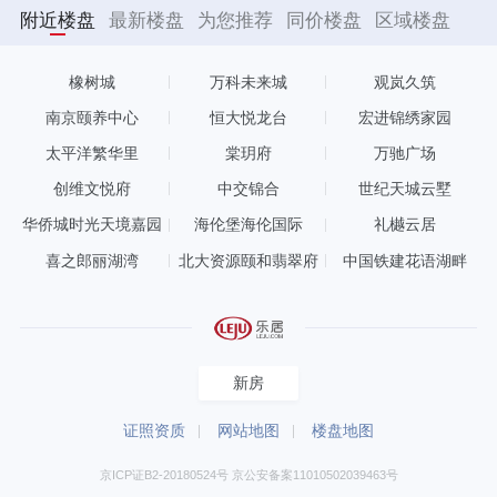
附近楼盘
最新楼盘
为您推荐
同价楼盘
区域楼盘
橡树城
万科未来城
观岚久筑
南京颐养中心
恒大悦龙台
宏进锦绣家园
太平洋繁华里
棠玥府
万驰广场
创维文悦府
中交锦合
世纪天城云墅
华侨城时光天境嘉园
海伦堡海伦国际
礼樾云居
喜之郎丽湖湾
北大资源颐和翡翠府
中国铁建花语湖畔
新房
证照资质
网站地图
楼盘地图
京ICP证B2-20180524号 京公安备案11010502039463号