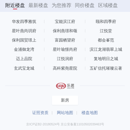
附近楼盘
最新楼盘
为您推荐
同价楼盘
区域楼盘
华发四季雅筑
宝能滨江府
颐和四季府
星叶燕尚玥府
保利燕璟和颂
江悦堂
保利国贸璟上
富园栖望府
都会峯范
金浦御龙湾
星叶瑜憬尚府
滨江龙湖翡翠上城
迈上品院
江悦润府
复地明日之城
玄武宝龙城
高科紫尧星院
五矿信托璀璨云著
新房
证照资质
网站地图
楼盘地图
京ICP证B2-20180524号 京公安备案11010502039463号